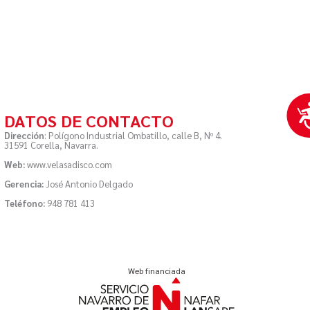
Ac
DATOS DE CONTACTO
Dirección
: Polígono Industrial Ombatillo, calle B, Nº 4.
31591 Corella, Navarra.
Web:
www.velasadisco.com
Gerencia:
José Antonio Delgado
Teléfono:
948 781 413
Web financiada